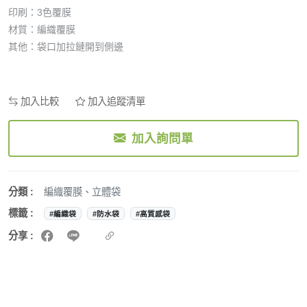
印刷：3色覆膜
材質：編織覆膜
其他：袋口加拉鏈開到側邊
加入比較
加入追蹤清單
加入詢問單
分類 :
編織覆膜
、
立體袋
標籤 :
#編織袋
#防水袋
#高質感袋
分享 :