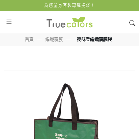
為您量身客製專屬提袋！
首頁
—
編織覆膜
—
麥味登編織覆膜袋