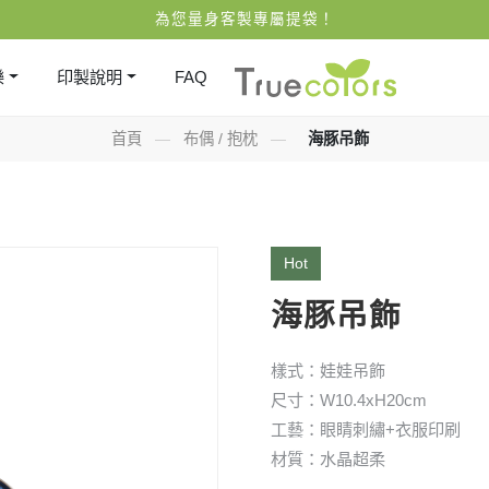
為您量身客製專屬提袋！
樂
印製說明
FAQ
首頁
—
布偶 / 抱枕
—
海豚吊飾
Hot
海豚吊飾
樣式：娃娃吊飾
尺寸：W10.4xH20cm
工藝：眼睛刺繡+衣服印刷
材質：水晶超柔