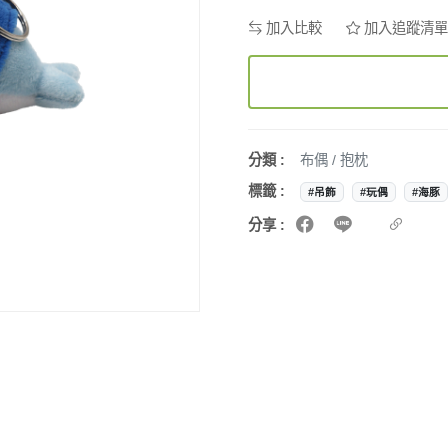
加入比較
加入追蹤清單
分類 :
布偶 / 抱枕
標籤 :
#吊飾
#玩偶
#海豚
分享 :