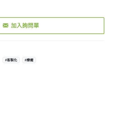
加入詢問單
#客製化
#療癒