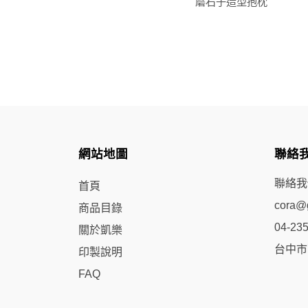
虎鯨絨毛公仔
磨石子造型抱枕
網站地圖
聯絡
聯絡我
首頁
cora@g
商品目錄
04-23
關於凱樂
台中市
印製說明
FAQ