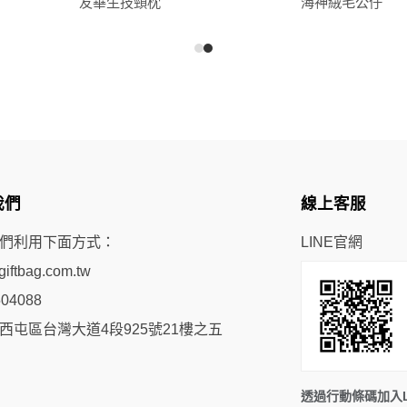
友華生技頸枕
海神絨毛公仔
我們
線上客服
們利用下面方式：
LINE官網
iftbag.com.tw
504088
西屯區台灣大道4段925號21樓之五
透過行動條碼加入L