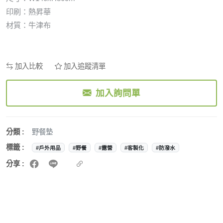
印刷：熱昇華
材質：牛津布
加入比較
加入追蹤清單
加入詢問單
分類 :
野餐墊
標籤 :
#戶外用品
#野餐
#露營
#客製化
#防潑水
分享 :