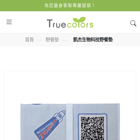
為您量身客製專屬提袋！
首頁
—
野餐墊
—
凱杰生物科技野餐墊