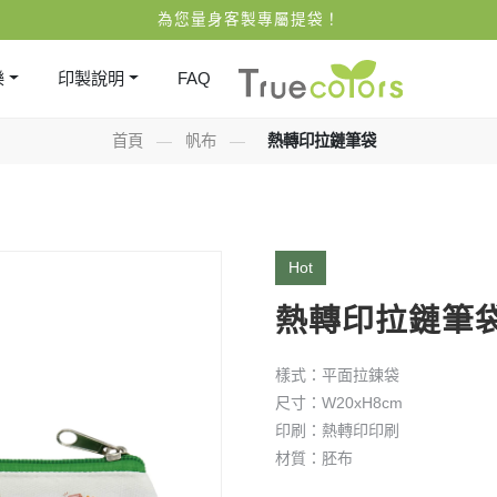
為您量身客製專屬提袋！
樂
印製說明
FAQ
首頁
—
帆布
—
熱轉印拉鏈筆袋
Hot
熱轉印拉鏈筆
樣式：平面拉鍊袋
尺寸：W20xH8cm
印刷：熱轉印印刷
材質：胚布