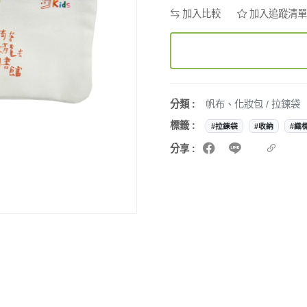
加入比較
加入追蹤清單
分類 :
帆布
、
化妝包 / 拉鍊袋
標籤 :
#拉鍊袋
#收納
#織
分享 :