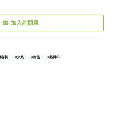
加入詢問單
標客製
#文具
#贈品
#熱轉印