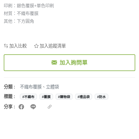
印刷：銀色覆膜+單色印刷
材質：不織布覆膜
其他：下方圓角
加入比較
加入追蹤清單
加入詢問單
分類 :
不織布覆膜
、
立體袋
標籤 :
#不織布
#覆膜
#購物袋
#禮品袋
#防水
分享 :