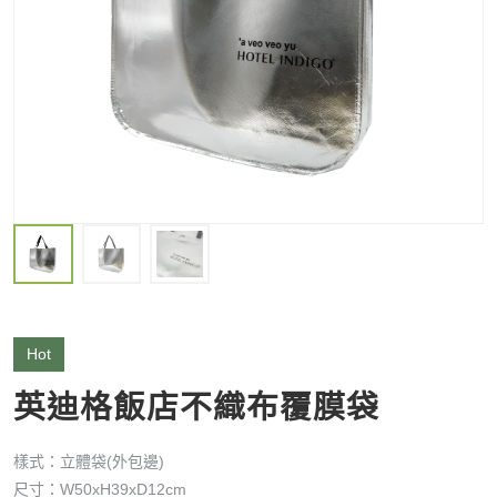
Hot
英迪格飯店不織布覆膜袋
樣式：立體袋(外包邊)
尺寸：W50xH39xD12cm