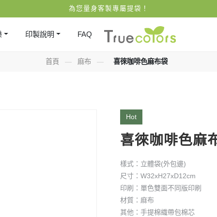
為您量身客製專屬提袋！
樂
印製說明
FAQ
首頁
—
麻布
—
喜徠咖啡色麻布袋
Hot
喜徠咖啡色麻
樣式：立體袋(外包邊)
尺寸：W32xH27xD12cm
印刷：單色雙面不同版印刷
材質：麻布
其他：手提棉織帶包棉芯