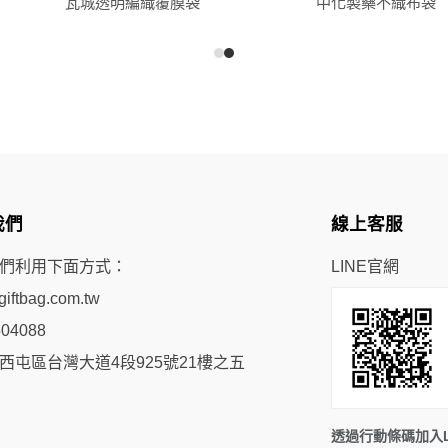
瓦城透明編織覆膜袋
中化製藥不織布袋
我們
線上客服
們利用下面方式：
LINE官網
iftbag.com.tw
504088
西屯區台灣大道4段925號21樓之五
透過行動條碼加入L