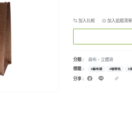
加入比較
加入追蹤清單
分類 :
麻布
、
立體袋
標籤 :
#麻布袋
#咖啡色
#
分享 :