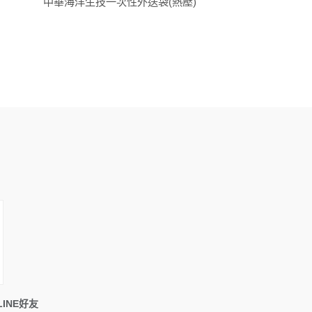
中華海洋生技一次性外送袋(熱壓)
INE好友