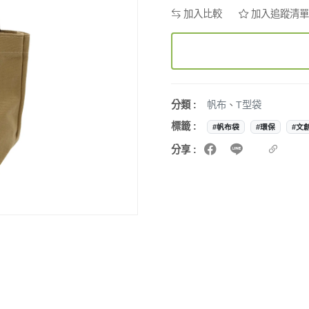
加入比較
加入追蹤清單
分類 :
帆布
、
T型袋
標籤 :
#帆布袋
#環保
#文
分享 :