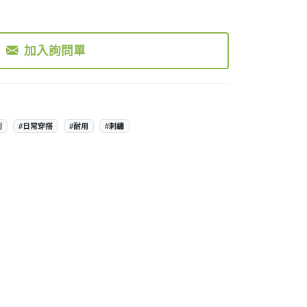
加入詢問單
創
#日常穿搭
#耐用
#刺繡