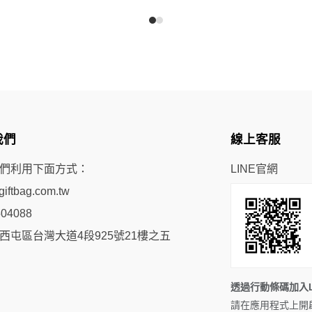
我們
線上客服
們利用下面方式：
LINE官網
iftbag.com.tw
504088
西屯區台灣大道4段925號21樓之五
透過行動條碼加入L
請在應用程式上開