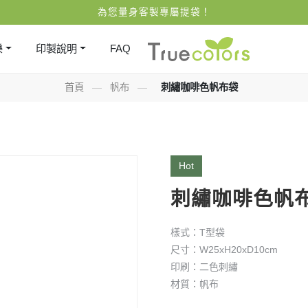
為您量身客製專屬提袋！
樂
印製說明
FAQ
首頁
—
帆布
—
刺繡咖啡色帆布袋
Hot
刺繡咖啡色帆
樣式：T型袋
尺寸：W25xH20xD10cm
印刷：二色刺繡
材質：帆布