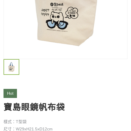
Hot
寶島眼鏡帆布袋
樣式：T型袋
尺寸：W29xH21.5xD12cm