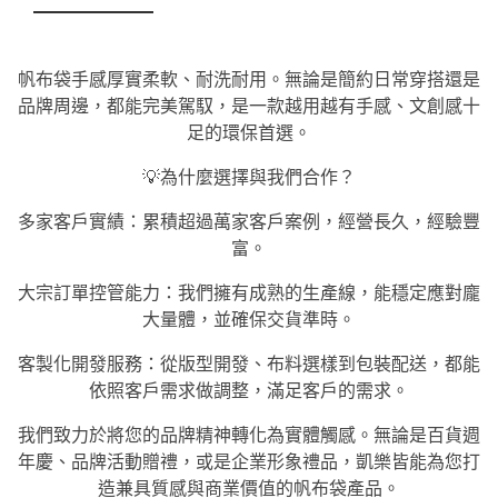
帆布袋手感厚實柔軟、耐洗耐用。無論是簡約日常穿搭還是
品牌周邊，都能完美駕馭，是一款越用越有手感、文創感十
足的環保首選。
💡為什麼選擇與我們合作？
多家客戶實績：累積超過萬家客戶案例，經營長久，經驗豐
富。
大宗訂單控管能力：我們擁有成熟的生產線，能穩定應對龐
大量體，並確保交貨準時。
客製化開發服務：從版型開發、布料選樣到包裝配送，都能
依照客戶需求做調整，滿足客戶的需求。
我們致力於將您的品牌精神轉化為實體觸感。無論是百貨週
年慶、品牌活動贈禮，或是企業形象禮品，凱樂皆能為您打
造兼具質感與商業價值的帆布袋產品。