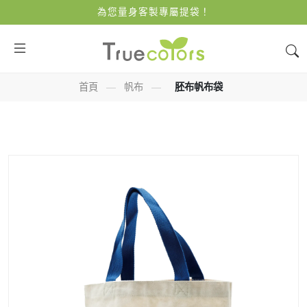
為您量身客製專屬提袋！
首頁
—
帆布
—
胚布帆布袋