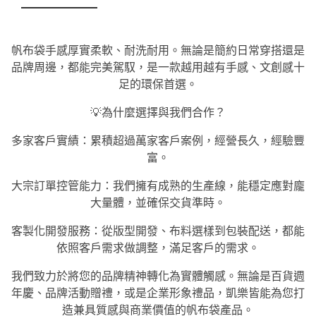
帆布袋手感厚實柔軟、耐洗耐用。無論是簡約日常穿搭還是
品牌周邊，都能完美駕馭，是一款越用越有手感、文創感十
足的環保首選。
💡為什麼選擇與我們合作？
多家客戶實績：累積超過萬家客戶案例，經營長久，經驗豐
富。
大宗訂單控管能力：我們擁有成熟的生產線，能穩定應對龐
大量體，並確保交貨準時。
客製化開發服務：從版型開發、布料選樣到包裝配送，都能
依照客戶需求做調整，滿足客戶的需求。
我們致力於將您的品牌精神轉化為實體觸感。無論是百貨週
年慶、品牌活動贈禮，或是企業形象禮品，凱樂皆能為您打
造兼具質感與商業價值的帆布袋產品。