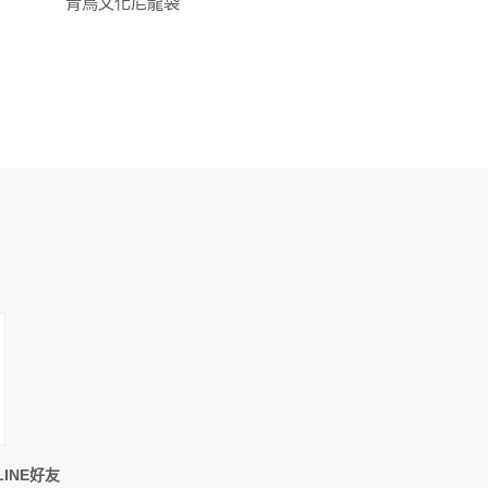
青鳥文化尼龍袋
喬安文理牛津布袋
INE好友