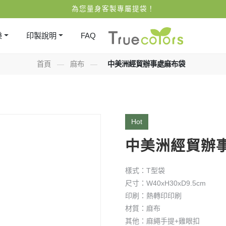
為您量身客製專屬提袋！
樂
印製說明
FAQ
首頁
—
麻布
—
中美洲經貿辦事處麻布袋
Hot
中美洲經貿辦
樣式：T型袋
尺寸：W40xH30xD9.5cm
印刷：熱轉印印刷
材質：麻布
其他：麻繩手提+雞眼扣