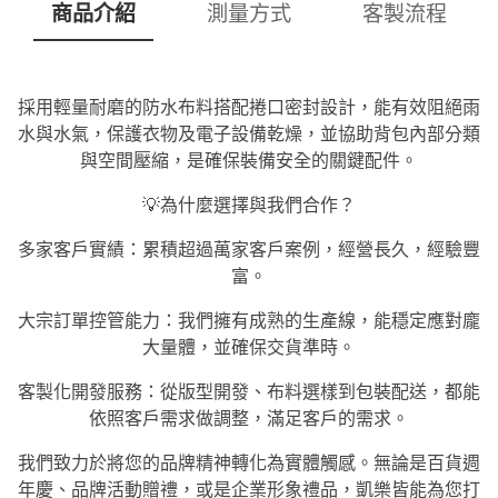
商品介紹
測量方式
客製流程
採用輕量耐磨的防水布料搭配捲口密封設計，能有效阻絕雨
水與水氣，保護衣物及電子設備乾燥，並協助背包內部分類
與空間壓縮，是確保裝備安全的關鍵配件。
💡為什麼選擇與我們合作？
多家客戶實績：累積超過萬家客戶案例，經營長久，經驗豐
富。
大宗訂單控管能力：我們擁有成熟的生產線，能穩定應對龐
大量體，並確保交貨準時。
客製化開發服務：從版型開發、布料選樣到包裝配送，都能
依照客戶需求做調整，滿足客戶的需求。
我們致力於將您的品牌精神轉化為實體觸感。無論是百貨週
年慶、品牌活動贈禮，或是企業形象禮品，凱樂皆能為您打