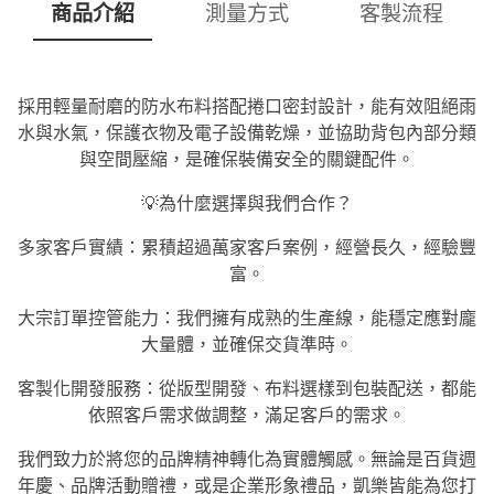
商品介紹
測量方式
客製流程
採用輕量耐磨的防水布料搭配捲口密封設計，能有效阻絕雨
水與水氣，保護衣物及電子設備乾燥，並協助背包內部分類
與空間壓縮，是確保裝備安全的關鍵配件。
💡為什麼選擇與我們合作？
多家客戶實績：累積超過萬家客戶案例，經營長久，經驗豐
富。
大宗訂單控管能力：我們擁有成熟的生產線，能穩定應對龐
大量體，並確保交貨準時。
客製化開發服務：從版型開發、布料選樣到包裝配送，都能
依照客戶需求做調整，滿足客戶的需求。
我們致力於將您的品牌精神轉化為實體觸感。無論是百貨週
年慶、品牌活動贈禮，或是企業形象禮品，凱樂皆能為您打