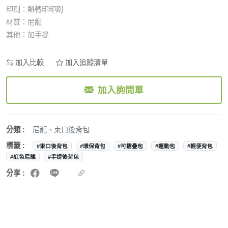
印刷：熱轉印印刷
材質：尼龍
其他：加手提
加入比較
加入追蹤清單
加入詢問單
分類 :
尼龍
、
束口後背包
標籤 :
#束口後背包
#環保背包
#可摺疊包
#運動包
#輕便背包
#紅色尼龍
#手提後背包
分享 :