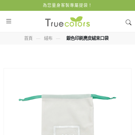
為您量身客製專屬提袋！
首頁
—
絨布
—
銀色印刷麂皮絨束口袋