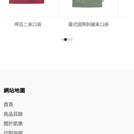
呷百二束口袋
優式國際刺繡束口袋
J
網站地圖
首頁
商品目錄
關於凱樂
印製說明