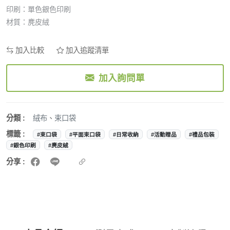
印刷：單色銀色印刷
材質：麂皮絨
加入比較
加入追蹤清單
加入詢問單
分類 :
絨布
、
束口袋
標籤 :
#束口袋
#平面束口袋
#日常收納
#活動贈品
#禮品包裝
#銀色印刷
#麂皮絨
分享 :