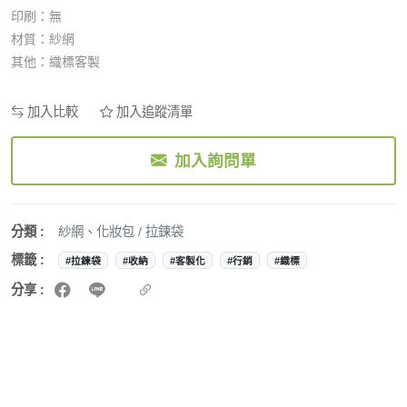
印刷：無
材質：紗網
其他：織標客製
加入比較
加入追蹤清單
加入詢問單
分類 :
紗網
、
化妝包 / 拉鍊袋
標籤 :
#拉鍊袋
#收納
#客製化
#行銷
#織標
分享 :