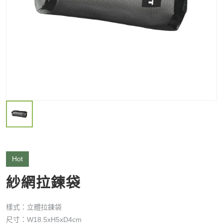
Hot
紗網拉鍊袋
樣式：立體拉鍊袋
尺寸：W18.5xH5xD4cm