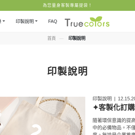
為您量身客製專屬提袋！
樂
印製說明
FAQ
首頁
—
印製說明
印製說明
印製說明
|
12.15.2
✦客製化訂購
隨著環保意識的提
中的必備物品。不
度。無論是企業推